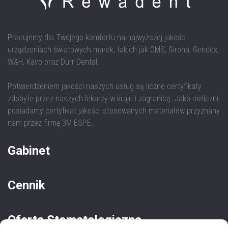
Pracujemy dla Twojego komfortu na najwyższej jakości
urządzeniach światowych marek, takich jak OMS, Sirona, Gendex,
W&H, Kavo oraz Dürr Dental.
Potwierdzeniem jakości naszych usług są liczne certyfikaty
zdobyte przez naszych lekarzy w kraju i zagranicą. Jako nieliczni
posiadamy certyfikat jakości stosowanych materiałów przyznany
nam przez firmę 3M ESPE.
Gabinet
Cennik
Oferta Stomatologiczna