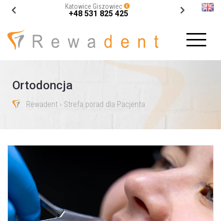
Katowice Giszowiec
+48 531 825 425
Ortodoncja
Rewadent
› Strefa porad dla Pacjenta