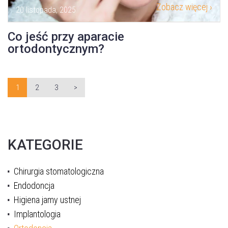
Zobacz więcej ›
20 listopada, 2025
Co jeść przy aparacie
ortodontycznym?
1
2
3
>
KATEGORIE
Umów wizytę
Chirurgia stomatologiczna
Endodoncja
Higiena jamy ustnej
Implantologia