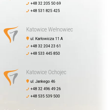
+48 32 205 50 69
+48 531 825 425
Akceptuję
politykę prywatności
Katowice Wełnowiec
ul. Karłowicza 11 A
WYŚLIJ WIADOMOŚĆ
+48 32 204 23 61
+48 533 445 850
Katowice Ochojec
ul. Jankego 46
+48 32 496 49 26
+48 535 539 500