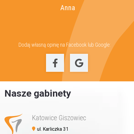
Umów wizytę
Anna
Dodaj własną opinię na Facebook lub Google:
Nasze gabinety
Katowice Giszowiec
ul. Karliczka 31