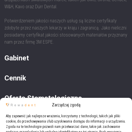
W&H, Kavo oraz Dürr Dental.
Potwierdzeniem jakości naszych usług są liczne certyfikaty
zdobyte przez naszych lekarzy w kraju i zagranicą. Jako nieliczni
posiadamy certyfikat jakości stosowanych materiałów przyznany
nam przez firmę 3M ESPE.
Gabinet
Cennik
Oferta Stomatologiczna
Zarządzaj zgodą
Aby zapewnić jak najlepsze wrażenia, korzystamy z technologii, takich jak pliki
Oferta Medyczna
cookie, do przechowywania i/lub uzyskiwania dostępu do informacji o urządzeniu.
Zgoda na te technologie pozwoli nam przetwarzać dane, takie jak zachowanie