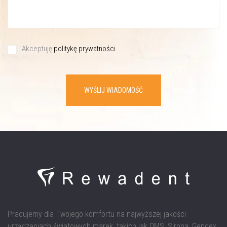
Akceptuję
politykę prywatności
WYŚLIJ WIADOMOŚĆ
Pracujemy dla Twojego komfortu na najwyższej jakości
urządzeniach światowych marek, takich jak OMS, Sirona, Gendex,