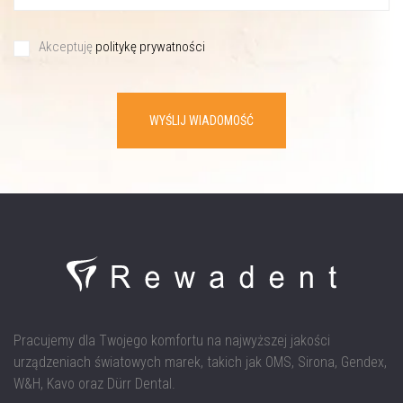
Akceptuję
politykę prywatności
WYŚLIJ WIADOMOŚĆ
Pracujemy dla Twojego komfortu na najwyższej jakości
urządzeniach światowych marek, takich jak OMS, Sirona, Gendex,
W&H, Kavo oraz Dürr Dental.