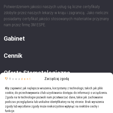
Potwierdzeniem jakości naszych usług są liczne certyfikaty
zdobyte przez naszych lekarzy w kraju i zagranicą. Jako nieliczni
posiadamy certyfikat jakości stosowanych materiałów przyznany
nam przez firmę 3M ESPE.
Gabinet
Cennik
Oferta Stomatologiczna
Zarządzaj zgodą
Oferta Medyczna
Aby zapewnić jak najlepsze wrażenia, korzystamy z technologii, takich jak pliki
cookie, do przechowywania i/lub uzyskiwania dostępu do informacji o urządzeniu.
Zgoda na te technologie pozwoli nam przetwarzać dane, takie jak zachowanie
podczas przeglądania lub unikalne identyfikatory na tej stronie. Brak wyrażenia
zgody lub wycofanie zgody może niekorzystnie wpłynąć na niektóre cechy i
funkcje.