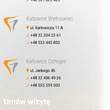
Katowice Wełnowiec
ul. Karłowicza 11 A
+48 32 204 23 61
+48 533 445 850
Katowice Ochojec
ul. Jankego 46
Akceptuję
politykę prywatności
+48 32 496 49 26
+48 535 539 500
WYŚLIJ WIADOMOŚĆ
Umów wizytę