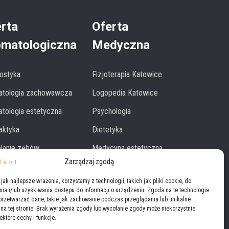
rta
Oferta
omatologiczna
Medyczna
ostyka
Fizjoterapia Katowice
atologia zachowawcza
Logopedia Katowice
tologia estetyczna
Psychologia
laktyka
Dietetyka
lanie zębów
Medycyna estetyczna
Zarządzaj zgodą
z wszystkie
Kosmetyka
jak najlepsze wrażenia, korzystamy z technologii, takich jak pliki cookie, do
a i/lub uzyskiwania dostępu do informacji o urządzeniu. Zgoda na te technologie
przetwarzać dane, takie jak zachowanie podczas przeglądania lub unikalne
y na tej stronie. Brak wyrażenia zgody lub wycofanie zgody może niekorzystnie
ektóre cechy i funkcje.