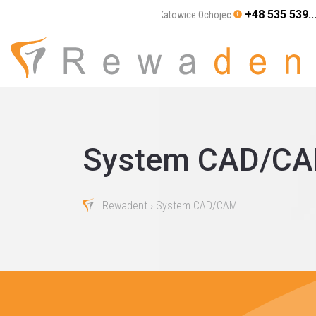
+48 535 539..
Katowice Ochojec
System CAD/C
Rewadent
› System CAD/CAM