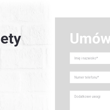
Umów wizytę
ety
Umów 
Akceptuję
politykę prywatności