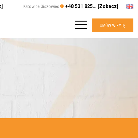
z]
+48 531 825... [Zobacz]
Katowice Giszowiec
UMÓW WIZYTĘ