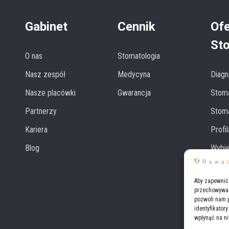
Gabinet
Cennik
Ofe
St
O nas
Stomatologia
Nasz zespół
Medycyna
Diagn
Nasze placówki
Gwarancja
Stom
Partnerzy
Stoma
Kariera
Profi
Blog
Wybie
Zobac
Aby zapewnić 
przechowywani
pozwoli nam 
identyfikator
wpłynąć na ni