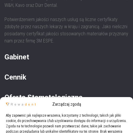
W&H, Kavo oraz Dürr Dental.
Potwierdzeniem jakości naszych usług są liczne certyfikaty
zdobyte przez naszych lekarzy w kraju i zagranicą. Jako nieliczni
posiadamy certyfikat jakości stosowanych materiałów przyznany
nam przez firmę 3M ESPE.
Gabinet
Cennik
Oferta Stomatologiczna
Zarządzaj zgodą
Oferta Medyczna
Aby zapewnić jak najlepsze wrażenia, korzystamy z technologii, takich jak pliki
cookie, do przechowywania i/lub uzyskiwania dostępu do informacji o urządzeniu.
Zgoda na te technologie pozwoli nam przetwarzać dane, takie jak zachowanie
podczas przeglądania lub unikalne identyfikatory na tej stronie. Brak wyrażenia