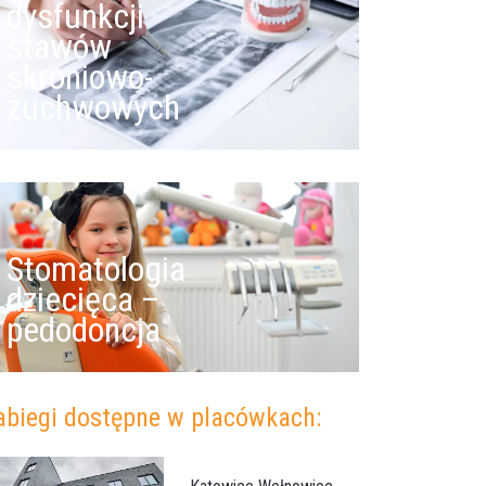
dysfunkcji
stawów
skroniowo-
żuchwowych
Stomatologia
dziecięca –
pedodoncja
abiegi dostępne w placówkach: