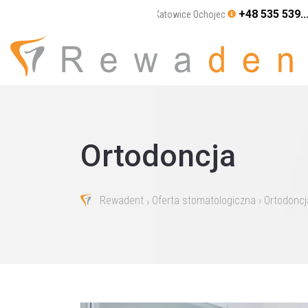
+48 535 539..
Katowice Ochojec
Ortodoncja
Rewadent
Oferta stomatologiczna
› Ortodoncj
›