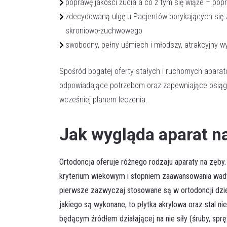
poprawę jakości żucia a co z tym się wiąże – p
zdecydowaną ulgę u Pacjentów borykających się
skroniowo-żuchwowego
swobodny, pełny uśmiech i młodszy, atrakcyjny w
Spośród bogatej oferty stałych i ruchomych apara
odpowiadające potrzebom oraz zapewniające osiąg
wcześniej planem leczenia.
Jak wygląda aparat n
Ortodoncja oferuje różnego rodzaju aparaty na zęby
kryterium wiekowym i stopniem zaawansowania wad
pierwsze zazwyczaj stosowane są w ortodoncji dzie
jakiego są wykonane, to płytka akrylowa oraz stal 
będącym źródłem działającej na nie siły (śruby, sprę