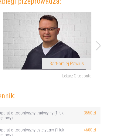
abiegi przeprowadza:
Bartłomiej Pawlus
ta
Lekarz Ortodonta
ennik:
Aparat ortodontyczny tradycyjny (1 łuk
3550 zł
zębowy)
Aparat ortodontyczny estetyczny (1 łuk
4600 zł
zębowy)