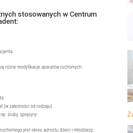
znych stosowanych w Centrum
adent:
cjenta.
Umów wizytę
 się różne modyfikacje aparatów ruchomych.
ta
 (w zależności od rodzaju)
Z
 np. śruby, sprężyny
chomego jest okres wzrostu dzieci i młodzieży.