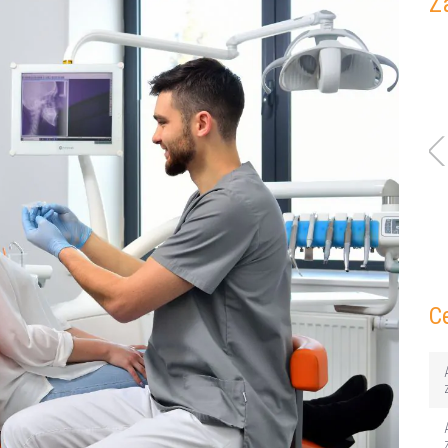
Z
Bartłomiej Pawlus
Dawid Pawlak
Lekarz Ortodonta
Lekarz Ortodon
C