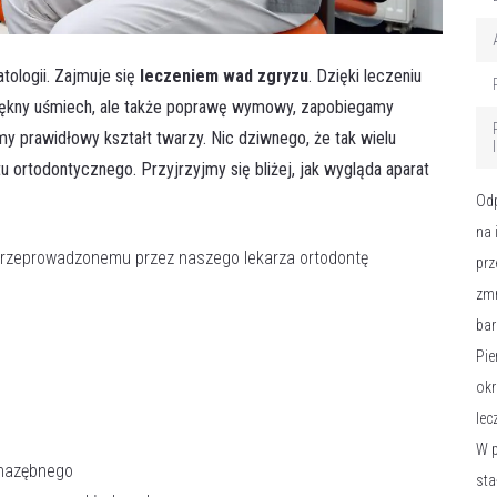
tologii. Zajmuje się
leczeniem wad zgryzu
. Dzięki leczeniu
piękny uśmiech, ale także poprawę wymowy, zapobiegamy
 prawidłowy kształt twarzy. Nic dziwnego, że tak wielu
 ortodontycznego. Przyjrzyjmy się bliżej, jak wygląda aparat
Odp
na 
rzeprowadzonemu przez naszego lekarza ortodontę
prz
zmn
bar
Pie
okr
lec
W p
 nazębnego
sta