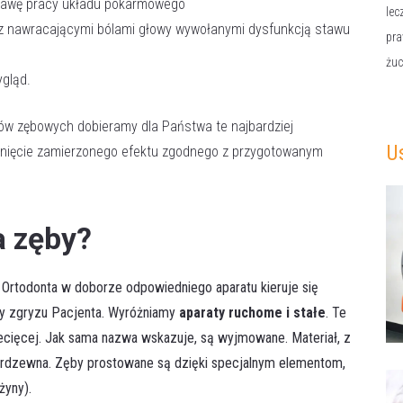
oprawę pracy układu pokarmowego
lec
 z nawracającymi bólami głowy wywołanymi dysfunkcją stawu
pra
żu
ygląd.
tów zębowych dobieramy dla Państwa te najbardziej
U
nięcie zamierzonego efektu zgodnego z przygotowanym
a zęby?
. Ortodonta w doborze odpowiedniego aparatu kieruje się
y zgryzu Pacjenta. Wyróżniamy
aparaty ruchome i stałe
. Te
cięcej. Jak sama nazwa wskazuje, są wyjmowane. Materiał, z
nierdzewna. Zęby prostowane są dzięki specjalnym elementom,
żyny).