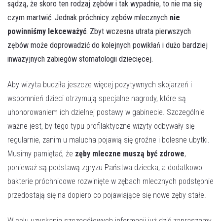
sądzą, że skoro ten rodzaj zębów i tak wypadnie, to nie ma się
czym martwić. Jednak próchnicy zębów mlecznych
nie
powinniśmy lekceważyć
. Zbyt wczesna utrata pierwszych
zębów może doprowadzić do kolejnych powikłań i dużo bardziej
inwazyjnych zabiegów stomatologii dziecięcej.
Aby wizyta budziła jeszcze więcej pozytywnych skojarzeń i
wspomnień dzieci otrzymują specjalne nagrody, które są
uhonorowaniem ich dzielnej postawy w gabinecie. Szczególnie
ważne jest, by tego typu profilaktyczne wizyty odbywały się
regularnie, zanim u malucha pojawią się groźne i bolesne ubytki.
Musimy pamiętać, że
zęby mleczne muszą być zdrowe
,
ponieważ są podstawą zgryzu Państwa dziecka, a dodatkowo
bakterie próchnicowe rozwinięte w zębach mlecznych podstępnie
przedostają się na dopiero co pojawiające się nowe zęby stałe.
W celu uzyskania szczegółowych informacji już dziś zapraszamy