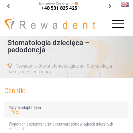
Katowice Giszowiec
+48 531 825 425
Stomatologia dziecięca –
pedodoncja
Rewadent
Oferta stomatologiczna
› Stomatologia
›
dziecięca – pedodoncja
Cennik:
Wizyta adaptacyjna
170 zł
Wypełnienie estetyczne światłoutwardzalne w zębach mlecznych
od 290 zł