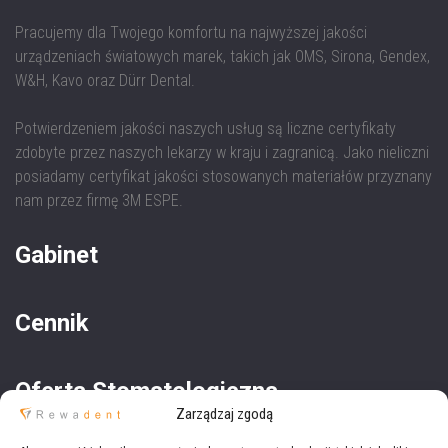
Pracujemy dla Twojego komfortu na najwyższej jakości
urządzeniach światowych marek, takich jak OMS, Sirona, Gendex,
W&H, Kavo oraz Dürr Dental.
Potwierdzeniem jakości naszych usług są liczne certyfikaty
zdobyte przez naszych lekarzy w kraju i zagranicą. Jako nieliczni
posiadamy certyfikat jakości stosowanych materiałów przyznany
nam przez firmę 3M ESPE.
Gabinet
Cennik
Oferta Stomatologiczna
Zarządzaj zgodą