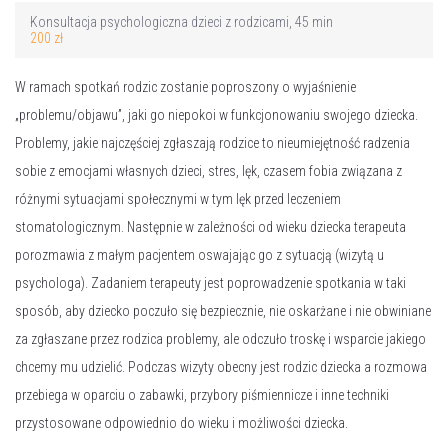
Konsultacja psychologiczna dzieci z rodzicami, 45 min
200 zł
W ramach spotkań rodzic zostanie poproszony o wyjaśnienie
„problemu/objawu”, jaki go niepokoi w funkcjonowaniu swojego dziecka.
Problemy, jakie najczęściej zgłaszają rodzice to nieumiejętność radzenia
sobie z emocjami własnych dzieci, stres, lęk, czasem fobia związana z
różnymi sytuacjami społecznymi w tym lęk przed leczeniem
stomatologicznym. Następnie w zależności od wieku dziecka terapeuta
porozmawia z małym pacjentem oswajając go z sytuacją (wizytą u
psychologa). Zadaniem terapeuty jest poprowadzenie spotkania w taki
sposób, aby dziecko poczuło się bezpiecznie, nie oskarżane i nie obwiniane
za zgłaszane przez rodzica problemy, ale odczuło troskę i wsparcie jakiego
chcemy mu udzielić. Podczas wizyty obecny jest rodzic dziecka a rozmowa
przebiega w oparciu o zabawki, przybory piśmiennicze i inne techniki
przystosowane odpowiednio do wieku i możliwości dziecka.