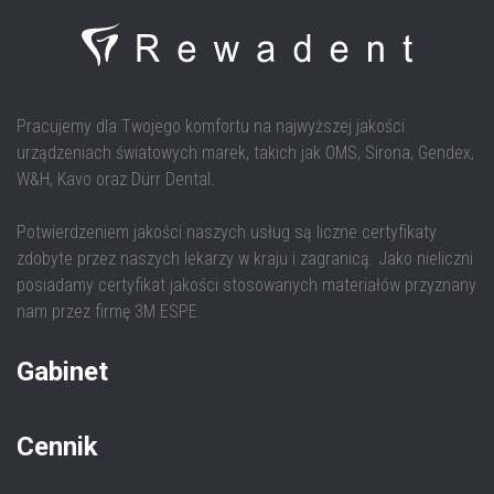
Pracujemy dla Twojego komfortu na najwyższej jakości
urządzeniach światowych marek, takich jak OMS, Sirona, Gendex,
W&H, Kavo oraz Dürr Dental.
Potwierdzeniem jakości naszych usług są liczne certyfikaty
zdobyte przez naszych lekarzy w kraju i zagranicą. Jako nieliczni
posiadamy certyfikat jakości stosowanych materiałów przyznany
nam przez firmę 3M ESPE.
Gabinet
Cennik