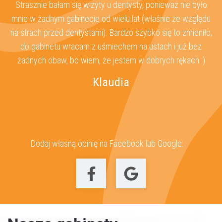
Strasznie bałam się wizyty u dentysty, ponieważ nie było
O
za
mnie w żadnym gabinecie od wielu lat (właśnie ze względu
s
ż
na strach przed dentystami). Bardzo szybko się to zmieniło,
 u
do gabinetu wracam z uśmiechem na ustach i już bez
z
żadnych obaw, bo wiem, że jestem w dobrych rękach :)
Klaudia
Dodaj własną opinię na Facebook lub Google: