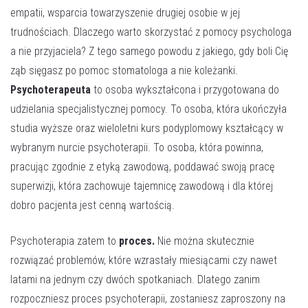
empatii, wsparcia towarzyszenie drugiej osobie w jej
trudnościach. Dlaczego warto skorzystać z pomocy psychologa
a nie przyjaciela? Z tego samego powodu z jakiego, gdy boli Cię
ząb sięgasz po pomoc stomatologa a nie koleżanki.
Psychoterapeuta
to osoba wykształcona i przygotowana do
udzielania specjalistycznej pomocy. To osoba, która ukończyła
studia wyższe oraz wieloletni kurs podyplomowy kształcący w
wybranym nurcie psychoterapii. To osoba, która powinna,
pracując zgodnie z etyką zawodową, poddawać swoją pracę
superwizji, która zachowuje tajemnicę zawodową i dla której
dobro pacjenta jest cenną wartością.
Psychoterapia zatem to
proces.
Nie można skutecznie
rozwiązać problemów, które wzrastały miesiącami czy nawet
Akceptuję
politykę prywatności
latami na jednym czy dwóch spotkaniach. Dlatego zanim
rozpoczniesz proces psychoterapii, zostaniesz zaproszony na