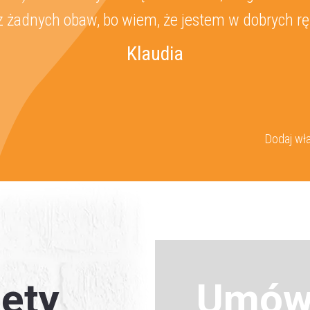
z żadnych obaw, bo wiem, że jestem w dobrych rę
Klaudia
Akceptuję
politykę prywatności
WYŚLIJ WIADOMOŚĆ
Dodaj wła
ety
Umów 