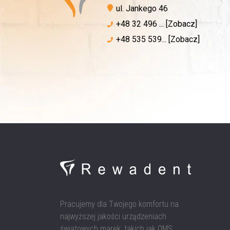
ul. Jankego 46
+48 32 496 ... [Zobacz]
+48 535 539... [Zobacz]
Pracujemy dla Twojego komfortu na
najwyższej jakości urządzeniach
światowych marek, takich jak OMS,