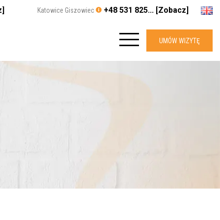
z]
+48 531 825... [Zobacz]
Katowice Giszowiec
UMÓW WIZYTĘ