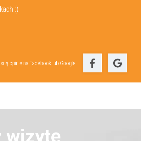
kach :)
sną opinię na Facebook lub Google:
wizytę