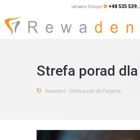
+48 535 539..
Katowice Ochojec
Strefa porad dla
Rewadent
Strefa porad dla Pacjenta
›