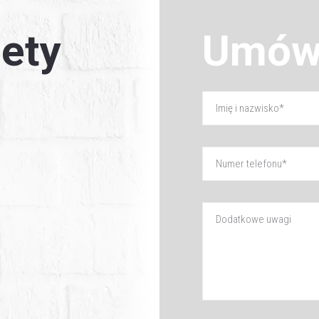
ety
Umów 