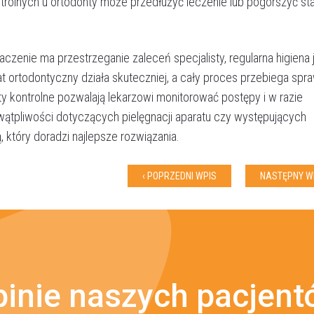
trolnych u ortodonty może przedłużyć leczenie lub pogorszyć st
zenie ma przestrzeganie zaleceń specjalisty, regularna higiena
t ortodontyczny działa skuteczniej, a cały proces przebiega spraw
Akceptuję
politykę prywatności
ty kontrolne pozwalają lekarzowi monitorować postępy i w razie
ątpliwości dotyczących pielęgnacji aparatu czy występujących
, który doradzi najlepsze rozwiązania.
WYŚLIJ WIADOMOŚĆ
‹ POPRZEDNI WPIS
NASTĘPNY WP
inie naszych pacjen