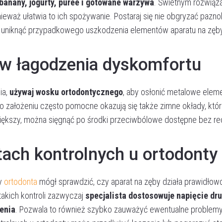
 banany, jogurty, purée i gotowane warzywa
. Świetnym rozwiąz
ieważ ułatwia to ich spożywanie. Postaraj się nie obgryzać paznok
y uniknąć przypadkowego uszkodzenia elementów aparatu na zęby
ów łagodzenia dyskomfortu
ia,
używaj wosku ortodontycznego
, aby osłonić metalowe eleme
Umów wizytę
o założeniu często pomocne okazują się także zimne okłady, któ
t większy, można sięgnąć po środki przeciwbólowe dostępne bez re
tach kontrolnych u ortodonty
by
ortodonta
mógł sprawdzić, czy aparat na zęby działa prawidłowo
akich kontroli zazwyczaj
specjalista dostosowuje napięcie dr
enia
. Pozwala to również szybko zauważyć ewentualne problemy,