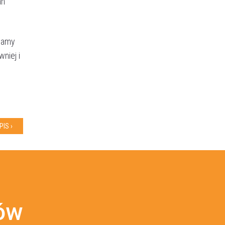
an
 jamy
niej i
IS ›
tów