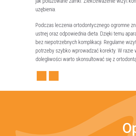
jak poluzowane zamki. Zlekceważenie wizyt kon
uzębienia.
Podczas leczenia ortodontycznego ogromne znac
ustnej oraz odpowiednia dieta. Dzięki temu apara
bez niepotrzebnych komplikacji. Regularne wizy
potrzeby szybko wprowadzać korekty. W razie w
dolegliwości warto skonsultować się z ortodontą
Facebook
Twitter
Op