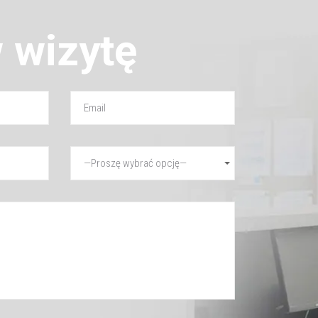
wizytę