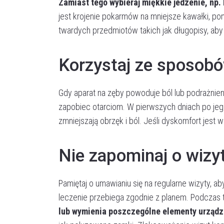
Zamiast tego wybieraj miękkie jedzenie, np.
jest krojenie pokarmów na mniejsze kawałki, pon
twardych przedmiotów takich jak długopisy, ab
Korzystaj ze sposob
Gdy aparat na zęby powoduje ból lub podrażnien
zapobiec otarciom. W pierwszych dniach po jeg
zmniejszają obrzęk i ból. Jeśli dyskomfort jes
Nie zapominaj o wizy
Pamiętaj o umawianiu się na regularne wizyty, a
leczenie przebiega zgodnie z planem. Podczas t
lub wymienia poszczególne elementy urządz