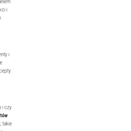
aniem
ci i
.
nty i
re
cepty.
 i czy
utów
 takie