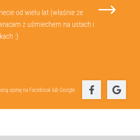
ecie od wielu lat (właśnie ze
u wracam z uśmiechem na ustach i
kach :)
sną opinię na Facebook lub Google: