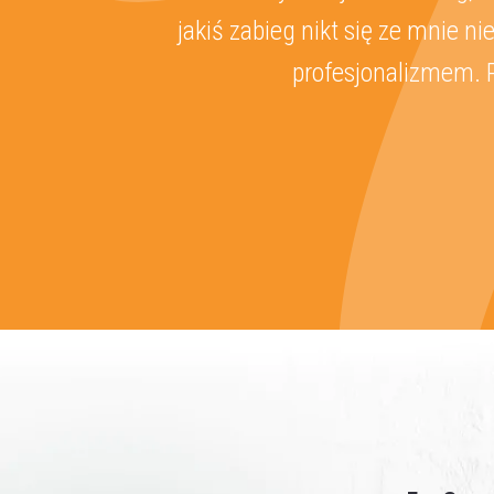
w swoim fachu i zawsze
obsługa,hi