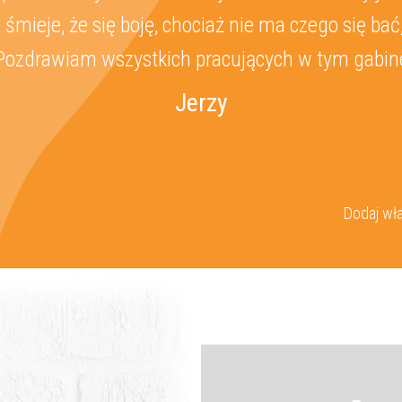
 przemiła. Muszę polecić również higienistkę Pa
gienizacja u niej to czysta przyjemność. Polecam 
Anna
Dodaj wła