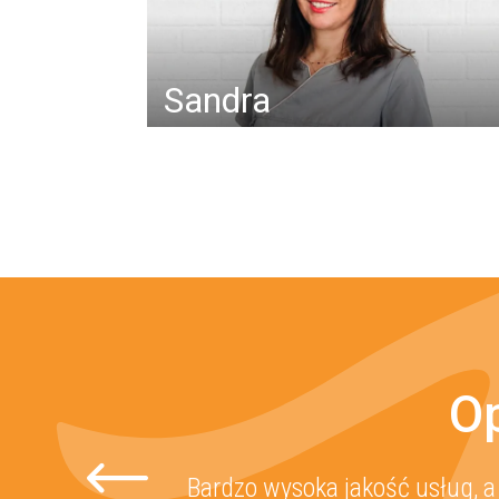
Sandra
Op
Jestem pacjentką Dr.Renaty od p