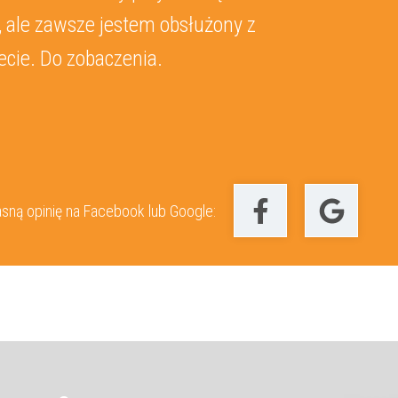
nią Kingę-profesjonalna
serdecznie.
sną opinię na Facebook lub Google: