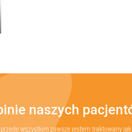
inie naszych pacjen
onad 10 lat i zawsze wychodzę z gabinetu zadowo