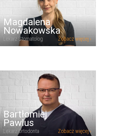
Magdalena
Nowakowska
Lekarz Stomatolog
Zobacz więcej ›
Bartłomiej
Pawlus
Lekarz Ortodonta
Zobacz więcej ›