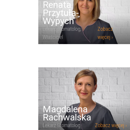
Renata
Przytuła-
Wypych
Lekarz Stomatolog,
Zobacz
Właściciel
więcej ›
Magdalena
Rachwalska
Lekarz Stomatolog
Zobacz więcej ›