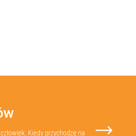
tów
lona. Pani Doktor jest najlepsza