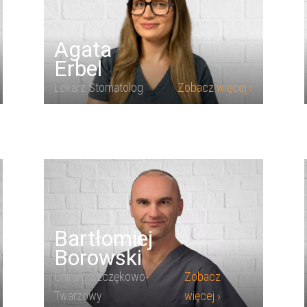
Agata
Erbel
Lekarz Stomatolog
Zobacz więcej ›
Bartłomiej
Borowski
Chirurg Szczękowo-
Zobacz
Twarzowy
więcej ›