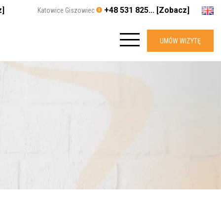
z]
+48 531 825... [Zobacz]
Katowice Giszowiec
UMÓW WIZYTĘ