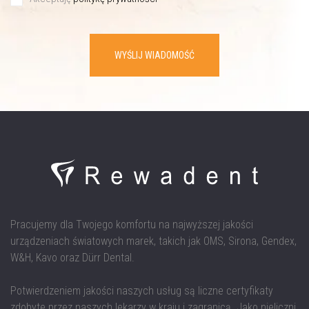
WYŚLIJ WIADOMOŚĆ
Pracujemy dla Twojego komfortu na najwyższej jakości
urządzeniach światowych marek, takich jak OMS, Sirona, Gendex,
W&H, Kavo oraz Dürr Dental.
Potwierdzeniem jakości naszych usług są liczne certyfikaty
zdobyte przez naszych lekarzy w kraju i zagranicą. Jako nieliczni