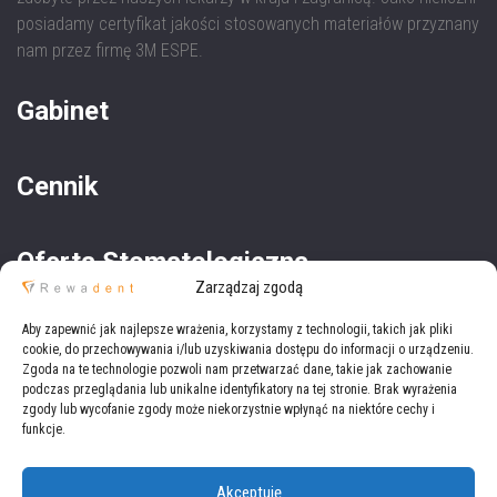
posiadamy certyfikat jakości stosowanych materiałów przyznany
nam przez firmę 3M ESPE.
Gabinet
Cennik
Oferta Stomatologiczna
Zarządzaj zgodą
Oferta Medyczna
Aby zapewnić jak najlepsze wrażenia, korzystamy z technologii, takich jak pliki
cookie, do przechowywania i/lub uzyskiwania dostępu do informacji o urządzeniu.
Zgoda na te technologie pozwoli nam przetwarzać dane, takie jak zachowanie
podczas przeglądania lub unikalne identyfikatory na tej stronie. Brak wyrażenia
zgody lub wycofanie zgody może niekorzystnie wpłynąć na niektóre cechy i
funkcje.
Akceptuję
Copyright © 2021
Rewadent
Wszystkie prawa zastrzeżone.