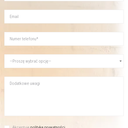
Akceptuję
politykę prywatności