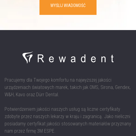
WYŚLIJ WIADOMOŚĆ
Pracujemy dla Twojego komfortu na najwyższej jakości
urządzeniach światowych marek, takich jak OMS, Sirona, Gendex,
W&H, Kavo oraz Dürr Dental.
Potwierdzeniem jakości naszych usług są liczne certyfikaty
zdobyte przez naszych lekarzy w kraju i zagranicą. Jako nieliczni
posiadamy certyfikat jakości stosowanych materiałów przyznany
nam przez firmę 3M ESPE.