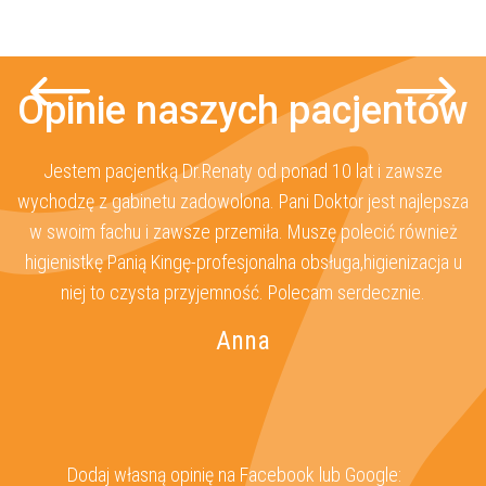
Opinie naszych pacjentów
e
Jestem pacjentką Dr.Renaty od ponad 10 lat i zawsze
ś
wychodzę z gabinetu zadowolona. Pani Doktor jest najlepsza
 ma
w swoim fachu i zawsze przemiła. Muszę polecić również
n
higienistkę Panią Kingę-profesjonalna obsługa,higienizacja u
w
niej to czysta przyjemność. Polecam serdecznie.
Anna
Dodaj własną opinię na Facebook lub Google: