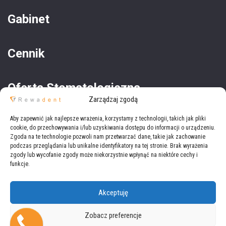
Gabinet
Cennik
Oferta Stomatologiczna
Zarządzaj zgodą
Oferta Medyczna
Aby zapewnić jak najlepsze wrażenia, korzystamy z technologii, takich jak pliki
cookie, do przechowywania i/lub uzyskiwania dostępu do informacji o urządzeniu.
Zgoda na te technologie pozwoli nam przetwarzać dane, takie jak zachowanie
podczas przeglądania lub unikalne identyfikatory na tej stronie. Brak wyrażenia
zgody lub wycofanie zgody może niekorzystnie wpłynąć na niektóre cechy i
funkcje.
Akceptuję
Copyright © 2021
Rewadent
Wszystkie prawa zastrzeżone.
Zobacz preferencje