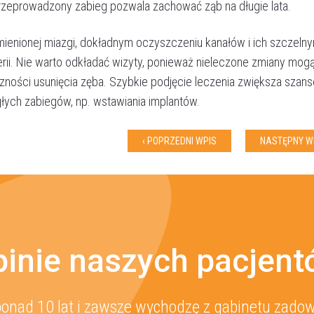
rzeprowadzony zabieg pozwala zachować ząb na długie lata.
ienionej miazgi, dokładnym oczyszczeniu kanałów i ich szczeln
rii. Nie warto odkładać wizyty, ponieważ nieleczone zmiany mog
zności usunięcia zęba. Szybkie podjęcie leczenia zwiększa szans
egłych zabiegów, np. wstawiania implantów.
‹ POPRZEDNI WPIS
NASTĘPNY WP
inie naszych pacjen
onad 10 lat i zawsze wychodzę z gabinetu zadowo