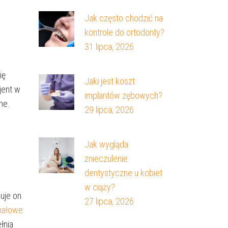
Jak często chodzić na
kontrole do ortodonty?
31 lipca, 2026
ię
Jaki jest koszt
jent w
implantów zębowych?
ne.
29 lipca, 2026
Jak wygląda
znieczulenie
dentystyczne u kobiet
w ciąży?
uje on
27 lipca, 2026
nałowe
łnia