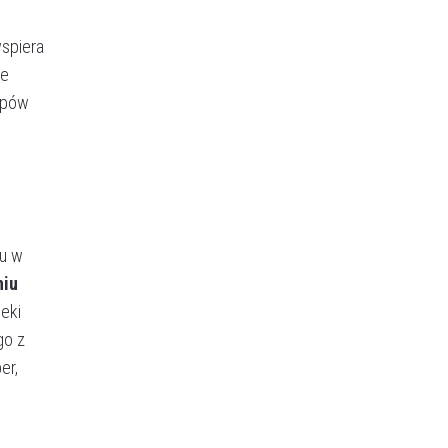
wspiera
je
tapów
lu w
niu
eki
go z
er,