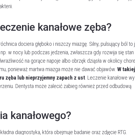
kterii.
 leczenie kanałowe zęba?
hnica dociera głęboko i niszczy miazgę. Silny, pulsujący ból to 
ę np. w nocy lub podczas jedzenia, zwłaszcza gdy rozwija się stan
adwrażliwość na gorące napoje albo obrzęk dziąsła w okolicy chor
blemu, ponieważ martwa miazga może nie dawać objawów.
W takiej
ru zęba lub nieprzyjemny zapach z ust
. Leczenie kanałowe wy
erzeniu. Dentysta może zalecić zabieg również przed odbudową
nia kanałowego?
ładna diagnostyka, która obejmuje badanie oraz zdjęcie RTG.