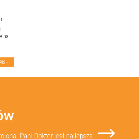
ym
ą
e na
IS ›
tów
lona. Pani Doktor jest najlepsza