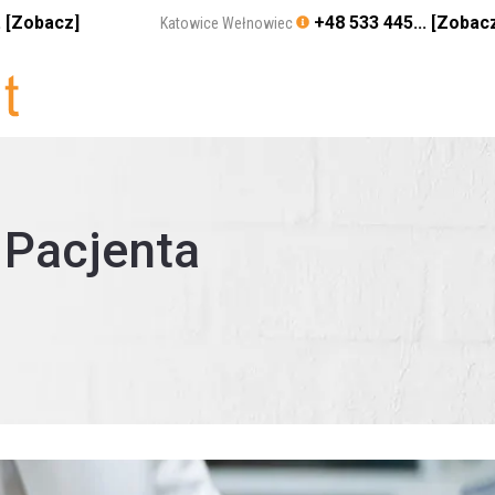
. [Zobacz]
+48 533 445... [Zobac
Katowice Wełnowiec
 Pacjenta