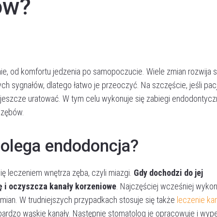
ów?
, od komfortu jedzenia po samopoczucie. Wiele zmian rozwija s
ch sygnałów, dlatego łatwo je przeoczyć. Na szczęście, jeśli pac
ię jeszcze uratować. W tym celu wykonuje się zabiegi endodontycz
 zębów.
 polega endodoncja?
się leczeniem wnętrza zęba, czyli miazgi.
Gdy dochodzi do jej
ę i oczyszcza kanały korzeniowe
. Najczęściej wcześniej wykon
mian. W trudniejszych przypadkach stosuje się także
leczenie ka
ardzo wąskie kanały. Następnie stomatolog je opracowuje i wype