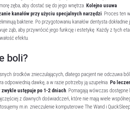
omorę zęba, aby dostać się do jego wnętrza.
Kolejno usuwa
anie kanałów przy użyciu specjalnych narzędzi
. Proces ten 
liminują bakterie. Po przygotowaniu kanałów dentysta dokładnie 
je ząb, aby przywrócić jego funkcję i estetykę. Każdy z tych e
wałość efektu.
e boli?
Umów wizytę
nych środków znieczulających, dlatego pacjent nie odczuwa bó
ra odpowiednią dawkę, a w razie potrzeby ją uzupełnia.
Po lecze
y zwykle ustępuje po 1-2 dniach
. Pomagają wówczas dostępne l
jczęściej z dawnych doświadczeń, które nie mają wiele wspólne
tosujemy m.in. znieczulenie komputerowe The Wand i QuickSleep