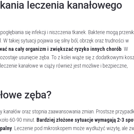
ekania leczenia kanałowego
łębiania się infekcji i niszczenia tkanek. Bakterie mogą przeni
W takiej sytuacji pojawia się silny ból, obrzęk oraz trudności w
Akceptuję
politykę prywatności
ać na cały organizm i zwiększać ryzyko innych chorób
. W
ostaje usunięcie zęba. To z kolei wiąże się z dodatkowymi kosz
leczenie kanałowe w ciąży również jest możliwe i bezpieczne,
WYŚLIJ WIADOMOŚĆ
ałowe zęba?
y kanałów oraz stopnia zaawansowania zmian. Prostsze przypadk
koło 60-90 minut.
Bardziej złożone sytuacje wymagają 2-3 spo
apalny
. Leczenie pod mikroskopem może wydłużyć wizytę, ale z