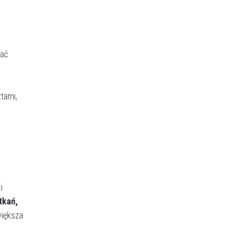
kać
tami,
i
tkań,
większa