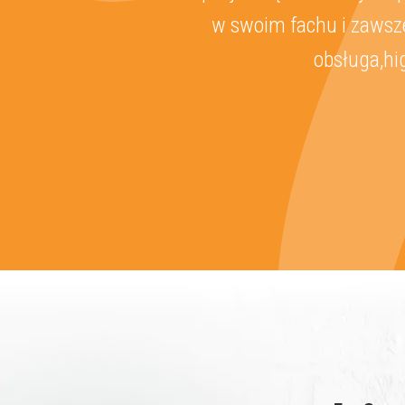
w swoim fachu i zawsze
obsługa,hi