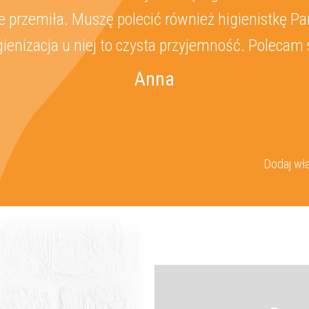
 przemiła. Muszę polecić również higienistkę Pa
gienizacja u niej to czysta przyjemność. Polecam 
Anna
Dodaj wła