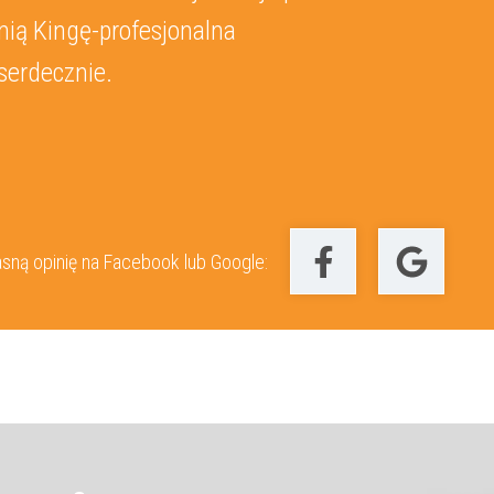
nią Kingę-profesjonalna
serdecznie.
sną opinię na Facebook lub Google: