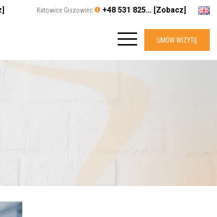
z]
+48 531 825... [Zobacz]
Katowice Giszowiec
UMÓW WIZYTĘ