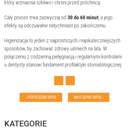
który wzmacnia szkliwo i chroni przed próchnicą.
Cały proces trwa zazwyczaj od
30 do 60 minut
, a jego
efekty są odczuwalne natychmiast po zakończeniu.
Higienizacja to jeden z najprostszych i najskuteczniejszych
sposobów, by zachować zdrowy uśmiech na lata. W
połączeniu z codzienną pielęgnacją i regularnymi kontrolami
u dentysty stanowi fundament profilaktyki stomatologicznej.
Facebook
Twitter
‹ POPRZEDNI WPIS
NASTĘPNY WPIS ›
KATEGORIE
Akceptuję
politykę prywatności