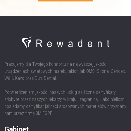
Pracujemy dla Twojego komfortu na najwyższej jakości
urządzeniach światowych marek, takich jak OMS, Sirona, Gendex,
W&H, Kavo oraz Dürr Dental.
Potwierdzeniem jakości naszych usług są liczne certyfikaty
zdobyte przez naszych lekarzy w kraju i zagranicą. Jako nieliczni
posiadamy certyfikat jakości stosowanych materiałów przyznany
nam przez firmę 3M ESPE.
Gabinet