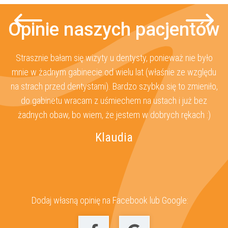
Opinie naszych pacjentów
Strasznie bałam się wizyty u dentysty, ponieważ nie było
O
za
mnie w żadnym gabinecie od wielu lat (właśnie ze względu
s
ż
na strach przed dentystami). Bardzo szybko się to zmieniło,
 u
do gabinetu wracam z uśmiechem na ustach i już bez
z
żadnych obaw, bo wiem, że jestem w dobrych rękach :)
Klaudia
Dodaj własną opinię na Facebook lub Google: