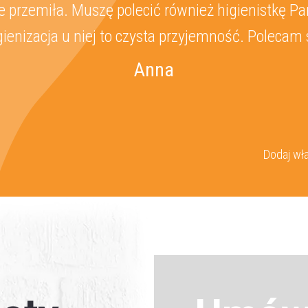
 przemiła. Muszę polecić również higienistkę Pa
gienizacja u niej to czysta przyjemność. Polecam 
Anna
Dodaj wła