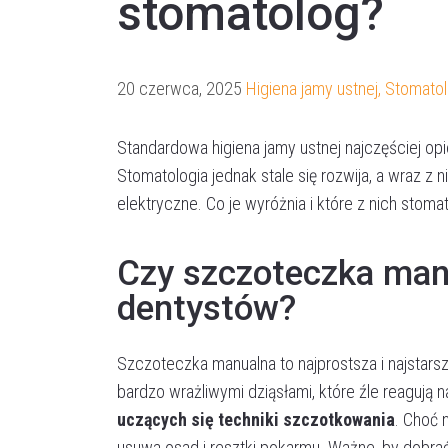
stomatolog?
20 czerwca, 2025
Higiena jamy ustnej
,
Stomatol
Standardowa higiena jamy ustnej najczęściej o
Stomatologia jednak stale się rozwija, a wraz z n
elektryczne. Co je wyróżnia i które z nich stoma
Czy szczoteczka manu
dentystów?
Szczoteczka manualna to najprostsza i najstar
bardzo wrażliwymi dziąsłami, które źle reagują 
uczących się techniki szczotkowania
. Choć 
usuwa osad i resztki pokarmu. Ważne, by dobra