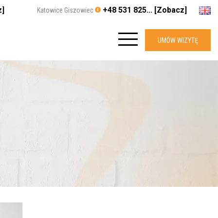
z]
+48 531 825... [Zobacz]
Katowice Giszowiec
UMÓW WIZYTĘ