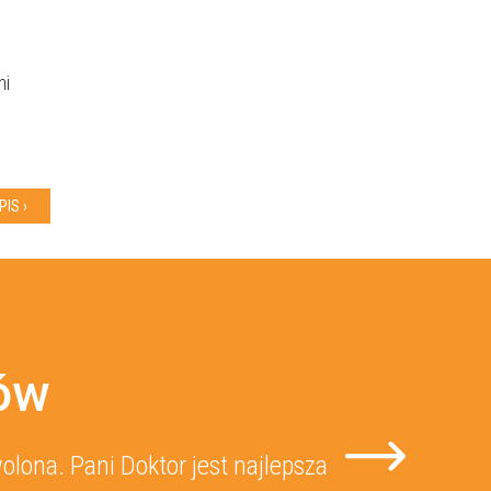
mi
IS ›
tów
lona. Pani Doktor jest najlepsza