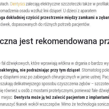
słach.
Dentyści
zalecają elektryczne szczoteczki także w profila
omadzenia osadu wzdłuż linii dziąseł. U dzieci z aparatem
ga dokładniej czyścić przestrzenie między zamkami a zęba
ńcówek, dopasowanych do różnych potrzeb pacjentów.
iczna jest rekomendowana pr
Umów wizytę
 fal dźwiękowych, które wprawiają włókna w drgania o bardzo wy
bakteryjną, nie podrażniając przy tym dziąseł
. Stomatolog pole
 dziąsłami oraz po zabiegach chirurgicznych w jamie ustnej. Pac
 szukają delikatniejszego sposobu czyszczenia zębów – szczot
ię również u osób z mostami protetycznymi, ponieważ fale dźwi
h miejsc.
Dentysta może ją też zalecić pacjentom z implantam
nie naruszyć tkanek wokół wszczepów. Mimo że technologia sonicz