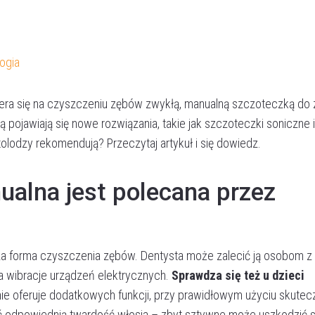
ogia
piera się na czyszczeniu zębów zwykłą, manualną szczoteczką do
ią pojawiają się nowe rozwiązania, takie jak szczoteczki soniczne i
tolodzy rekomendują? Przeczytaj artykuł i się dowiedz.
alna jest polecana przez
sza forma czyszczenia zębów. Dentysta może zalecić ją osobom z
na wibracje urządzeń elektrycznych.
Sprawdza się też u dzieci
nie oferuje dodatkowych funkcji, przy prawidłowym użyciu skutec
ć odpowiednią twardość włosia – zbyt sztywne może uszkodzić s