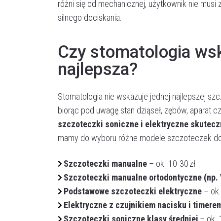
różni się od mechanicznej, użytkownik nie mus
silnego dociskania.
Czy stomatologia wsk
najlepsza?
Stomatologia nie wskazuje jednej najlepszej sz
biorąc pod uwagę stan dziąseł, zębów, aparat 
szczoteczki soniczne i elektryczne skuteczn
mamy do wyboru różne modele szczoteczek do z
Szczoteczki manualne
– ok. 10-30 zł
Szczoteczki manualne ortodontyczne (np. 
Podstawowe szczoteczki elektryczne
– ok.
Elektryczne z czujnikiem nacisku i timere
Szczoteczki soniczne klasy średniej
– ok. 