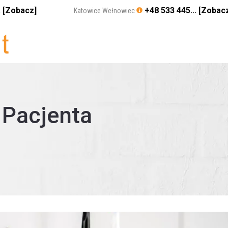
. [Zobacz]
+48 533 445... [Zobac
Katowice Wełnowiec
 Pacjenta