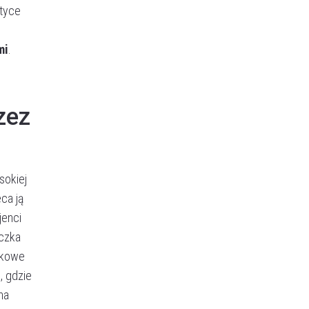
ktyce
mi
.
zez
sokiej
ca ją
jenci
eczka
ękowe
i
, gdzie
na