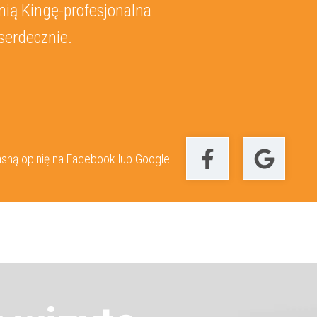
nią Kingę-profesjonalna
serdecznie.
sną opinię na Facebook lub Google: