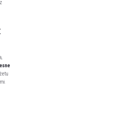
z
t
a,
esne
żetu
mi.