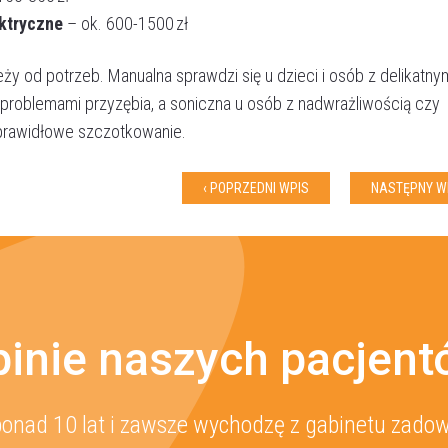
ktryczne
– ok. 600-1500 zł
eży od potrzeb. Manualna sprawdzi się u dzieci i osób z delikatny
i problemami przyzębia, a soniczna u osób z nadwrażliwością czy
i prawidłowe szczotkowanie.
‹ POPRZEDNI WPIS
NASTĘPNY WP
inie naszych pacjen
onad 10 lat i zawsze wychodzę z gabinetu zadowo