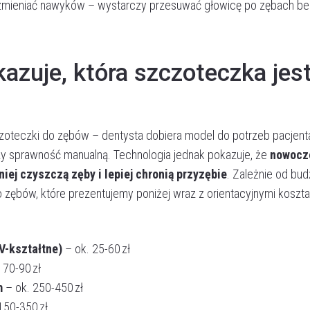
i zmieniać nawyków – wystarczy przesuwać głowicę po zębach be
azuje, która szczoteczka jes
Akceptuję
politykę prywatności
czoteczki do zębów – dentysta dobiera model do potrzeb pacjent
WYŚLIJ WIADOMOŚĆ
czy sprawność manualną. Technologia jednak pokazuje, że
nowocz
iej czyszczą zęby i lepiej chronią przyzębie
. Zależnie od bud
ębów, które prezentujemy poniżej wraz z orientacyjnymi koszta
V-kształtne)
– ok. 25-60 zł
 70-90 zł
m
– ok. 250-450 zł
150-350 zł