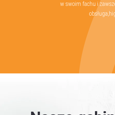
w swoim fachu i zawsze
obsługa,hi