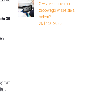
Czy zakładanie implantu
zębowego wiąże się z
bólem?
oło 30
26 lipca, 2026
ni i
cyjnym
ą je