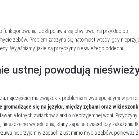
funkcjonowania. Jeśli pojawia się chwilowo, na przykład po
mycie zębów. Problem zaczyna się natomiast wtedy, gdy nieprzy
gieny. Wyjaśniamy, jakie są przyczyny nieświeżego oddechu.
ie ustnej powodują nieśwież
oza, najczęściej ma związek z problemami występującymi w jamie 
ie gromadzące się na języku, między zębami oraz w kieszon
awania lotnych związków siarki o nieprzyjemnej woni. Przyczyny
nieszczelne wypełnienia, stany zapalne dziąseł czy zakażenia t
dczuwa nieprzyjemny zapach z ust mimo mycia zębów, ponieważ ź