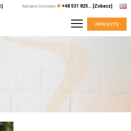
z]
+48 531 825... [Zobacz]
Katowice Giszowiec
UMÓW WIZYTĘ