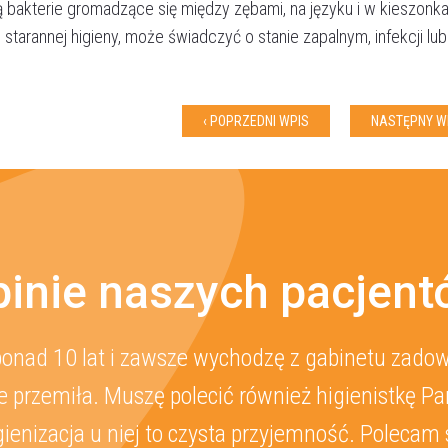
bakterie gromadzące się między zębami, na języku i w kieszonk
starannej higieny, może świadczyć o stanie zapalnym, infekcji lu
Akceptuję
politykę prywatności
‹ POPRZEDNI WPIS
NASTĘPNY WP
WYŚLIJ WIADOMOŚĆ
inie naszych pacjen
onad 10 lat i zawsze wychodzę z gabinetu zadowo
 przemiła. Muszę polecić również higienistkę Pa
gienizacja u niej to czysta przyjemność. Polecam 