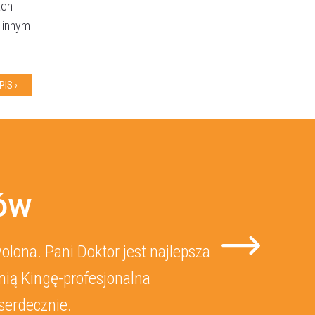
ach
b innym
IS ›
tów
lona. Pani Doktor jest najlepsza
nią Kingę-profesjonalna
serdecznie.