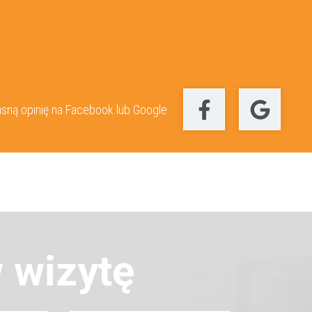
sną opinię na Facebook lub Google:
wizytę