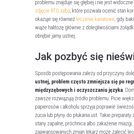
problemu znajduje się głębiej i nie jest widoc
zdjęcie RTG zęba
, które pozwala ocenić stan ko
okazuje się również
leczenie kanałowe
, gdy bak
wiąże halitozę głównie z dolegliwościami żołą
obrębie jamy ustnej.
Jak pozbyć się nieś
Sposób postępowania zależy od przyczyny dole
ustnej, problem często zmniejsza się po re
międzyzębowych i oczyszczaniu języka
. Do
zawsze rozwiązują źródło problemu. Picie więks
papierosów i alkoholu sprzyja poprawie świeżoś
żucia lub płyny do płukania ust. Takie preparat
stany zapalne, próchnica albo zakażenie miazgi
zaawansowanych zmian lekarz może zalecić lec