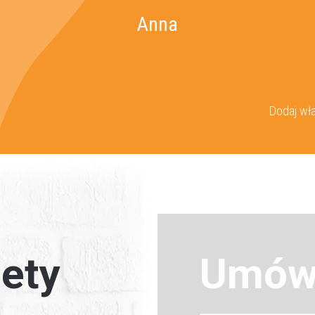
Anna
Dodaj wła
ety
Umów 