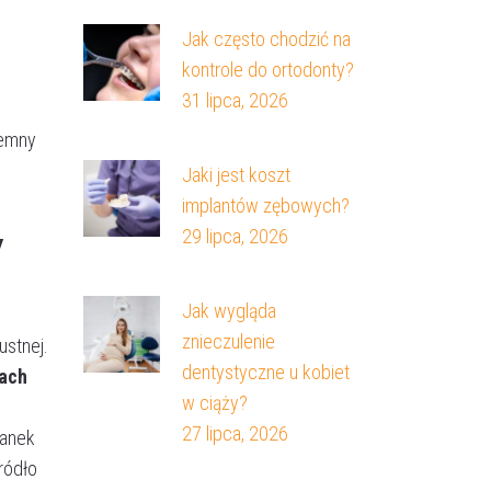
Jak często chodzić na
kontrole do ortodonty?
31 lipca, 2026
jemny
Jaki jest koszt
implantów zębowych?
y
29 lipca, 2026
Jak wygląda
znieczulenie
ustnej.
dentystyczne u kobiet
kach
w ciąży?
27 lipca, 2026
kanek
ródło