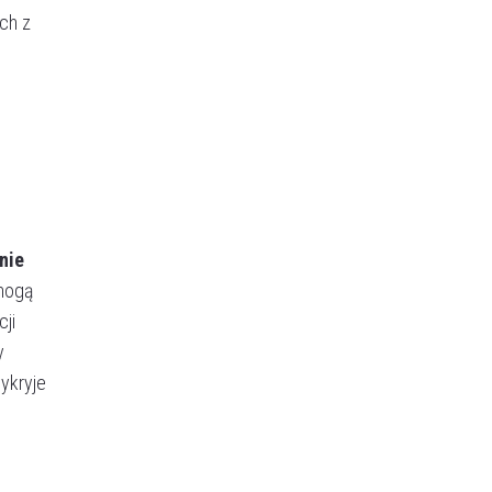
ch z
nie
 mogą
ji
y
wykryje