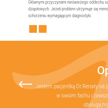
Głównymi przyczynami nieświeżego oddechu są 
dziąsłowych. Jeżeli problem utrzymuje się mimo 
schorzeniu wymagającym diagnostyki.
Facebook
Twitter
Op
Jestem pacjentką Dr.Renaty od p
w swoim fachu i zawsze
obsługa,hi