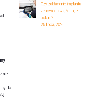
Czy zakładanie implantu
zębowego wiąże się z
osób
bólem?
26 lipca, 2026
amy
z nie
gumy do
 są
i