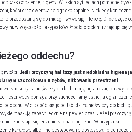
zne podczas codziennej higieny. W takich sytuacjach pomocne bywa
rzeni, kości oraz ewentualne ogniska zapalne. Niekiedy konieczne
terie przedostaną się do miazgi i wywołają infekcję. Choć część 
dkowymi, w większości przypadków źródło problemu znajduje się w
wieżego oddechu?
gliwości.
Jeśli przyczyną halitozy jest niedokładna higiena j
gularnym szczotkowaniu zębów, nitkowaniu przestrzeni
mowe sposoby na nieświeży oddech mogą ograniczać objawy, lec
zej ilości wody pomaga przy suchości jamy ustnej, a ograniczenie
ci oddechu. Wiele osób sięga po tabletki na nieświeży oddech, 
y zwykle maskują zapach jedynie na pewien czas. Jeżeli przyczyną
, konieczne staje się leczenie stomatologiczne. W przypadku
zenie kanałowe albo inne postępowanie dostosowane do rodzaju 