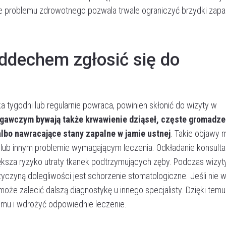
e problemu zdrowotnego pozwala trwale ograniczyć brzydki zapa
ddechem zgłosić się do
Umów wizytę
ka tygodni lub regularnie powraca, powinien skłonić do wizyty w
gawczym bywają także krwawienie dziąseł, częste gromadze
bo nawracające stany zapalne w jamie ustnej
. Takie objawy
a lub innym problemie wymagającym leczenia. Odkładanie konsultac
ększa ryzyko utraty tkanek podtrzymujących zęby. Podczas wizyt
rzyczyną dolegliwości jest schorzenie stomatologiczne. Jeśli nie 
może zalecić dalszą diagnostykę u innego specjalisty. Dzięki temu
lemu i wdrożyć odpowiednie leczenie.