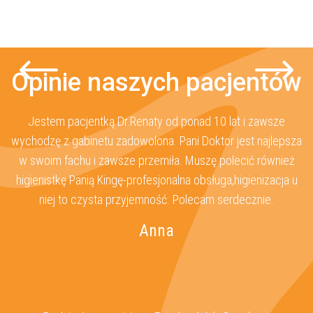
Opinie naszych pacjentów
e
Jestem pacjentką Dr.Renaty od ponad 10 lat i zawsze
ś
wychodzę z gabinetu zadowolona. Pani Doktor jest najlepsza
 ma
w swoim fachu i zawsze przemiła. Muszę polecić również
n
higienistkę Panią Kingę-profesjonalna obsługa,higienizacja u
w
niej to czysta przyjemność. Polecam serdecznie.
Anna