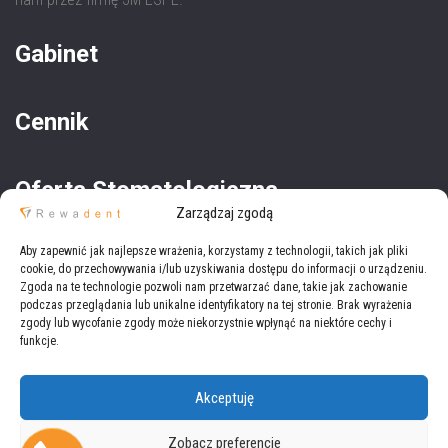
Gabinet
Cennik
Oferta Stomatologiczna
Zarządzaj zgodą
Oferta Medyczna
Aby zapewnić jak najlepsze wrażenia, korzystamy z technologii, takich jak pliki
cookie, do przechowywania i/lub uzyskiwania dostępu do informacji o urządzeniu.
Zgoda na te technologie pozwoli nam przetwarzać dane, takie jak zachowanie
podczas przeglądania lub unikalne identyfikatory na tej stronie. Brak wyrażenia
zgody lub wycofanie zgody może niekorzystnie wpłynąć na niektóre cechy i
funkcje.
Akceptuję
Copyright © 2021
Rewadent
Wszystkie prawa zastrzeżone.
Zobacz preferencje