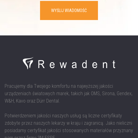
WYŚLIJ WIADOMOŚĆ
Pracujemy dla Twojego komfortu na najwyższej jakości
urządzeniach światowych marek, takich jak OMS, Sirona, Gendex,
W&H, Kavo oraz Dürr Dental.
Potwierdzeniem jakości naszych usług są liczne certyfikaty
zdobyte przez naszych lekarzy w kraju i zagranicą. Jako nieliczni
posiadamy certyfikat jakości stosowanych materiałów przyznany
nam przez firmę 3M ESPE.