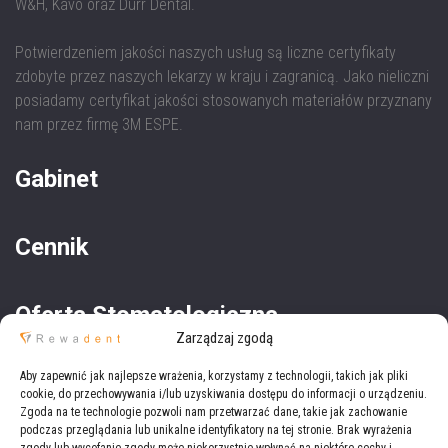
W&H, Kavo oraz Dürr Dental.
Potwierdzeniem jakości naszych usług są liczne certyfikaty
zdobyte przez naszych lekarzy w kraju i zagranicą. Jako nieliczni
posiadamy certyfikat jakości stosowanych materiałów przyznany
nam przez firmę 3M ESPE.
Gabinet
Cennik
Oferta Stomatologiczna
Zarządzaj zgodą
Oferta Medyczna
Aby zapewnić jak najlepsze wrażenia, korzystamy z technologii, takich jak pliki
cookie, do przechowywania i/lub uzyskiwania dostępu do informacji o urządzeniu.
Zgoda na te technologie pozwoli nam przetwarzać dane, takie jak zachowanie
podczas przeglądania lub unikalne identyfikatory na tej stronie. Brak wyrażenia