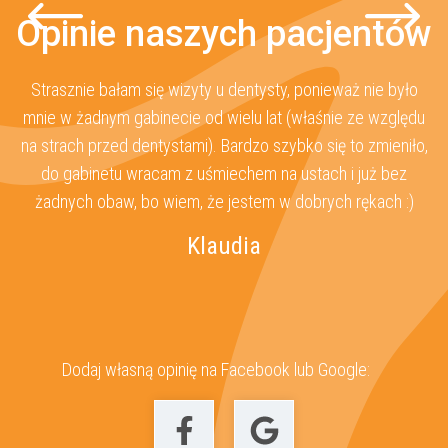
Opinie naszych pacjentów
Strasznie bałam się wizyty u dentysty, ponieważ nie było
O
za
mnie w żadnym gabinecie od wielu lat (właśnie ze względu
s
ż
na strach przed dentystami). Bardzo szybko się to zmieniło,
 u
do gabinetu wracam z uśmiechem na ustach i już bez
z
żadnych obaw, bo wiem, że jestem w dobrych rękach :)
Klaudia
Dodaj własną opinię na Facebook lub Google: