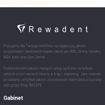
Pracujemy dla Twojego komfortu na najwyższej jakości
urządzeniach światowych marek, takich jak OMS, Sirona, Gendex,
W&H, Kavo oraz Dürr Dental.
Potwierdzeniem jakości naszych usług są liczne certyfikaty
zdobyte przez naszych lekarzy w kraju i zagranicą. Jako nieliczni
posiadamy certyfikat jakości stosowanych materiałów przyznany
nam przez firmę 3M ESPE.
Gabinet