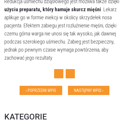
Redukcja uśmiechu dziąsłowego jest możliwa także dzięki
użyciu preparatu, który hamuje skurcz mięśni
. Lekarz
aplikuje go w formie iniekcji w okolicy skrzydełek nosa
pacjenta. Efektem zabiegu jest rozluźnienie mięśni, dzięki
Umów wizytę
czemu górna warga nie unosi się tak wysoko, jak dawniej
podczas szerokiego uśmiechu. Zabieg jest bezpieczny,
jednak po pewnym czasie wymaga powtórzenia, aby
zachować jego rezultaty.
Facebook
Twitter
‹ POPRZEDNI WPIS
NASTĘPNY WPIS ›
KATEGORIE