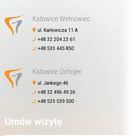
Katowice Wełnowiec
ul. Karłowicza 11 A
+48 32 204 23 61
+48 533 445 850
Katowice Ochojec
ul. Jankego 46
Akceptuję
politykę prywatności
+48 32 496 49 26
+48 535 539 500
WYŚLIJ WIADOMOŚĆ
Umów wizytę