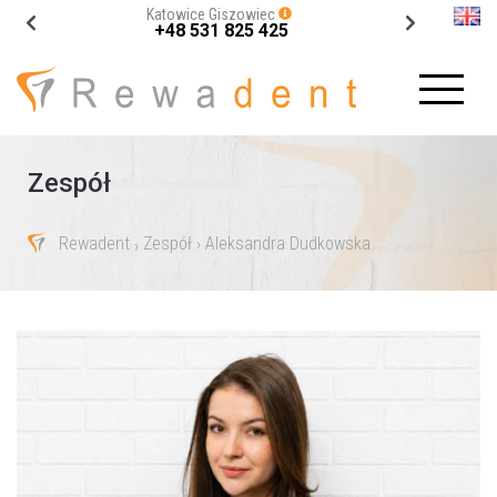
Katowice Giszowiec
+48 531 825 425
Zespół
Rewadent
Zespół
› Aleksandra Dudkowska
›