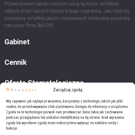
Potwierdzeniem jakości naszych usług są liczne certyfikaty
zdobyte przez naszych lekarzy w kraju i zagranicą. Jako nieliczni
posiadamy certyfikat jakości stosowanych materiałów przyznany
nam przez firmę 3M ESPE.
Gabinet
Cennik
Oferta Stomatologiczna
Zarządzaj zgodą
Aby zapewnić jak najlepsze wrażenia, korzystamy z technologii, takich jak pliki
Oferta Medyczna
cookie, do przechowywania i/lub uzyskiwania dostępu do informacji o urządzeniu.
Zgoda na te technologie pozwoli nam przetwarzać dane, takie jak zachowanie
podczas przeglądania lub unikalne identyfikatory na tej stronie. Brak wyrażenia
zgody lub wycofanie zgody może niekorzystnie wpłynąć na niektóre cechy i
funkcje.