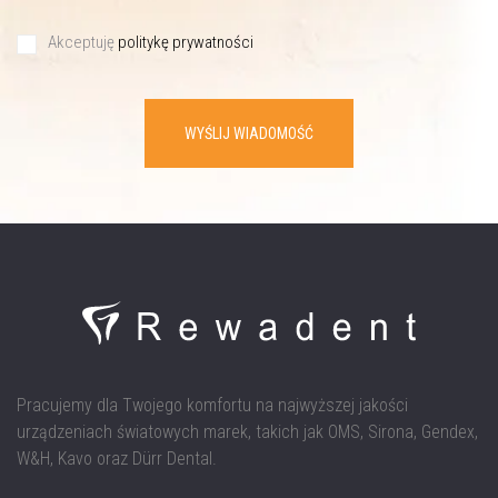
Akceptuję
politykę prywatności
WYŚLIJ WIADOMOŚĆ
Pracujemy dla Twojego komfortu na najwyższej jakości
urządzeniach światowych marek, takich jak OMS, Sirona, Gendex,
W&H, Kavo oraz Dürr Dental.