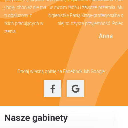
 ma
w swoim fachu i zawsze przemiła. Muszę polecić również
n
higienistkę Panią Kingę-profesjonalna obsługa,higienizacja u
w
niej to czysta przyjemność. Polecam serdecznie.
Anna
Dodaj własną opinię na Facebook lub Google:
Umów wizytę
Nasze gabinety