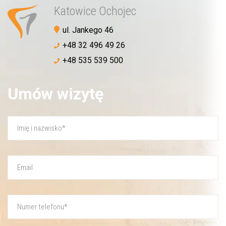
Katowice Ochojec
ul. Jankego 46
+48 32 496 49 26
+48 535 539 500
Umów wizytę
Akceptuję
politykę prywatności
WYŚLIJ WIADOMOŚĆ