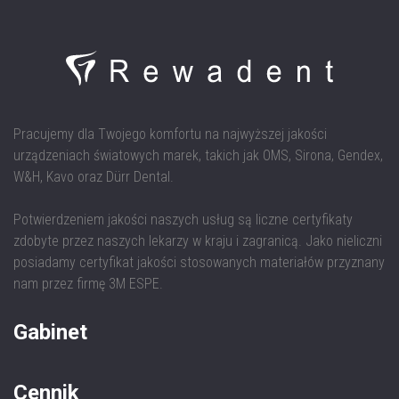
Pracujemy dla Twojego komfortu na najwyższej jakości
urządzeniach światowych marek, takich jak OMS, Sirona, Gendex,
W&H, Kavo oraz Dürr Dental.
Potwierdzeniem jakości naszych usług są liczne certyfikaty
zdobyte przez naszych lekarzy w kraju i zagranicą. Jako nieliczni
posiadamy certyfikat jakości stosowanych materiałów przyznany
nam przez firmę 3M ESPE.
Gabinet
Cennik