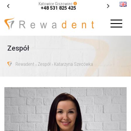
Katowice Giszowiec
+48 531 825 425
Zespół
Rewadent
Zespół
› Katarzyna Szecówka
›