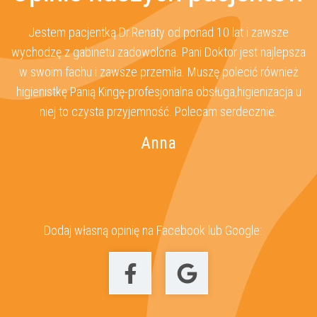
e
Jestem pacjentką Dr.Renaty od ponad 10 lat i zawsze
ś
wychodzę z gabinetu zadowolona. Pani Doktor jest najlepsza
 ma
w swoim fachu i zawsze przemiła. Muszę polecić również
n
higienistkę Panią Kingę-profesjonalna obsługa,higienizacja u
w
niej to czysta przyjemność. Polecam serdecznie.
Anna
Dodaj własną opinię na Facebook lub Google: