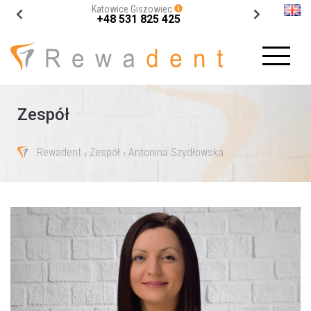
Katowice Giszowiec
+48 531 825 425
Zespół
Rewadent
Zespół
› Antonina Szydłowska
›