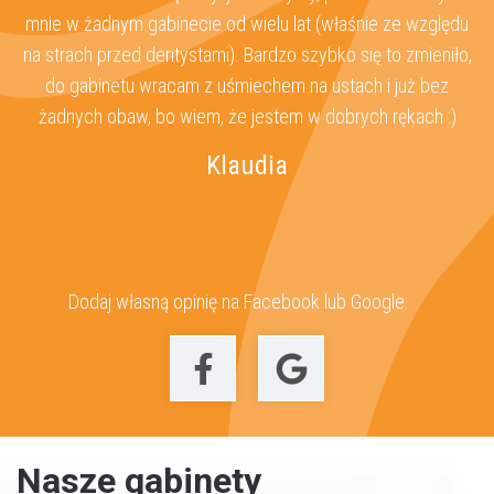
za
mnie w żadnym gabinecie od wielu lat (właśnie ze względu
s
ż
na strach przed dentystami). Bardzo szybko się to zmieniło,
 u
do gabinetu wracam z uśmiechem na ustach i już bez
z
żadnych obaw, bo wiem, że jestem w dobrych rękach :)
Klaudia
Dodaj własną opinię na Facebook lub Google:
Nasze gabinety