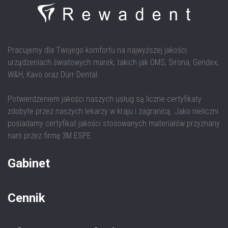
Pracujemy dla Twojego komfortu na najwyższej jakości
urządzeniach światowych marek, takich jak OMS, Sirona, Gendex,
W&H, Kavo oraz Dürr Dental.
Potwierdzeniem jakości naszych usług są liczne certyfikaty
zdobyte przez naszych lekarzy w kraju i zagranicą. Jako nieliczni
posiadamy certyfikat jakości stosowanych materiałów przyznany
nam przez firmę 3M ESPE.
Gabinet
Cennik