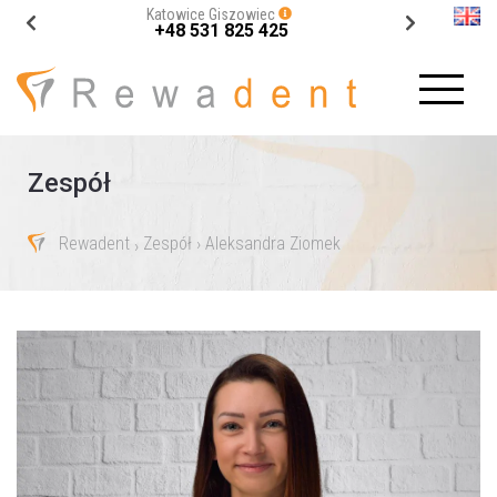
Katowice Giszowiec
+48 531 825 425
Zespół
Rewadent
Zespół
› Aleksandra Ziomek
›