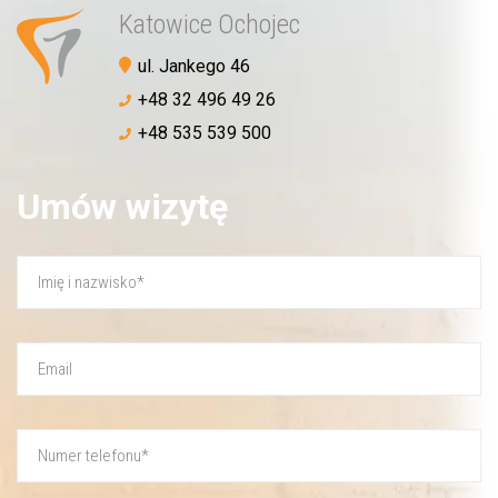
Katowice Ochojec
ul. Jankego 46
+48 32 496 49 26
+48 535 539 500
Umów wizytę
Akceptuję
politykę prywatności
WYŚLIJ WIADOMOŚĆ