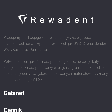
Pracujemy dla Twojego komfortu na najwyższej jakości
urządzeniach światowych marek, takich jak OMS, Sirona, Gendex,
W&H, Kavo oraz Dürr Dental.
Potwierdzeniem jakości naszych usług są liczne certyfikaty
zdobyte przez naszych lekarzy w kraju i zagranicą. Jako nieliczni
posiadamy certyfikat jakości stosowanych materiałów przyznany
nam przez firmę 3M ESPE.
Gabinet
Cennik