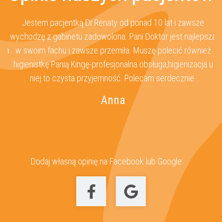
e
Jestem pacjentką Dr.Renaty od ponad 10 lat i zawsze
ś
wychodzę z gabinetu zadowolona. Pani Doktor jest najlepsza
 ma
w swoim fachu i zawsze przemiła. Muszę polecić również
n
higienistkę Panią Kingę-profesjonalna obsługa,higienizacja u
w
niej to czysta przyjemność. Polecam serdecznie.
Anna
Dodaj własną opinię na Facebook lub Google: