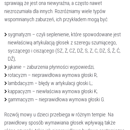
sprawiają że jest ona niewyraźna, a często nawet
niezrozumiała dla innych. Rozróżniamy wiele typów
wspomnianych zaburzeń, ich przykładem mogą być:
sygmatyzm – czyli seplenienie, które spowodowane jest
niewłaściwą artykulacją głosek z szeregu szumiącego,
syczącego i ciszącego (SZ, Ż, CZ, DŻ, S, Z, C, DZ, Ś, Ź, Ć,
DŹ);
jąkanie – zaburzenia płynności wypowiedzi;
rotacyzm – nieprawidłowa wymowa głoski R;
lambdacyzm – błędy w artykulacji głoski L;
kappacyzm – niewłaściwa wymowa głoski K;
gammacyzm – nieprawidłowa wymowa głoski G.
Rozwój mowy u dzieci przebiega w różnym tempie. Na
prawidłowy sposób wymawiania głosek wpływają także