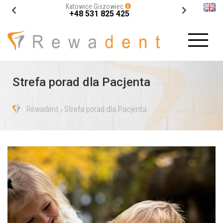
Katowice Giszowiec
+48 531 825 425
Strefa porad dla Pacjenta
Rewadent
Strefa porad dla Pacjenta
›