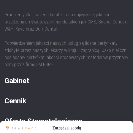
Pracujemy dla Twojego komfortu na najwyższej jakości
urządzeniach światowych marek, takich jak OMS, Sirona, Gendex,
W&H, Kavo oraz Dürr Dental.
Potwierdzeniem jakości naszych usług są liczne certyfikaty
zdobyte przez naszych lekarzy w kraju i zagranicą. Jako nieliczni
posiadamy certyfikat jakości stosowanych materiałów przyznany
nam przez firmę 3M ESPE.
Gabinet
Cennik
Oferta Stomatologiczna
Zarządzaj zgodą