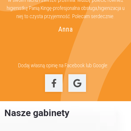
higienistkę Panią Kingę-profesjonalna obsługa,higienizacja u
w
niej to czysta przyjemność. Polecam serdecznie.
Anna
Dodaj własną opinię na Facebook lub Google:
Nasze gabinety