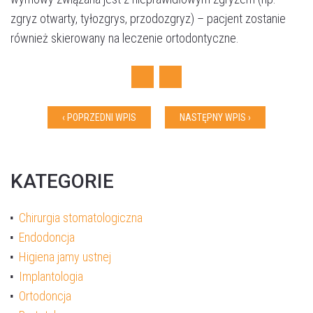
zgryz otwarty, tyłozgrys, przodozgryz) – pacjent zostanie
również skierowany na leczenie ortodontyczne.
Facebook
Twitter
‹ POPRZEDNI WPIS
NASTĘPNY WPIS ›
KATEGORIE
Chirurgia stomatologiczna
Endodoncja
Akceptuję
politykę prywatności
Higiena jamy ustnej
Implantologia
Ortodoncja
WYŚLIJ WIADOMOŚĆ