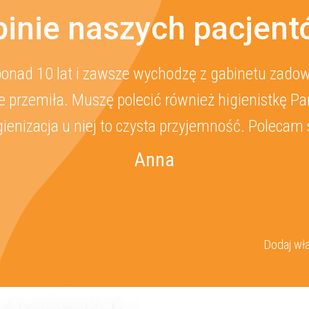
inie naszych pacjen
WYŚLIJ WIADOMOŚĆ
onad 10 lat i zawsze wychodzę z gabinetu zadowo
 przemiła. Muszę polecić również higienistkę Pa
gienizacja u niej to czysta przyjemność. Polecam 
Anna
Dodaj wła