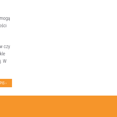
i mogą
ości
ów czy
kle
j. W
IS ›