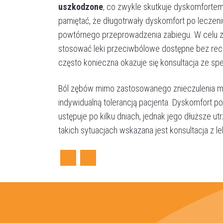
uszkodzone
, co zwykle skutkuje dyskomfortem 
pamiętać, że długotrwały dyskomfort po leczen
powtórnego przeprowadzenia zabiegu. W celu z
stosować leki przeciwbólowe dostępne bez rece
często konieczna okazuje się konsultacja ze spec
Ból zębów mimo zastosowanego znieczulenia mo
indywidualną tolerancją pacjenta. Dyskomfort p
ustępuje po kilku dniach, jednak jego dłuższe
takich sytuacjach wskazana jest konsultacja z l
Facebook
Twitter