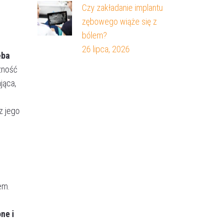
Czy zakładanie implantu
zębowego wiąże się z
bólem?
26 lipca, 2026
ęba
zność
jąca,
z jego
em.
ne i