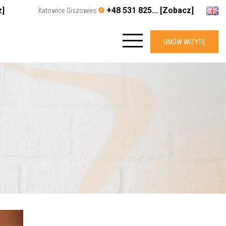
z]
+48 531 825... [Zobacz]
Katowice Giszowiec
UMÓW WIZYTĘ