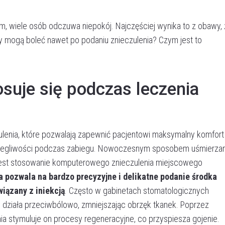
m, wiele osób odczuwa niepokój. Najczęściej wynika to z obawy,
y mogą boleć nawet po podaniu znieczulenia? Czym jest to
osuje się podczas leczenia
ulenia, które pozwalają zapewnić pacjentowi maksymalny komfort 
olegliwości podczas zabiegu. Nowoczesnym sposobem uśmierzan
est stosowanie komputerowego znieczulenia miejscowego
a pozwala na bardzo precyzyjne i delikatne podanie środka
iązany z iniekcją
. Często w gabinetach stomatologicznych
ry działa przeciwbólowo, zmniejszając obrzęk tkanek. Poprzez
 stymuluje on procesy regeneracyjne, co przyspiesza gojenie.