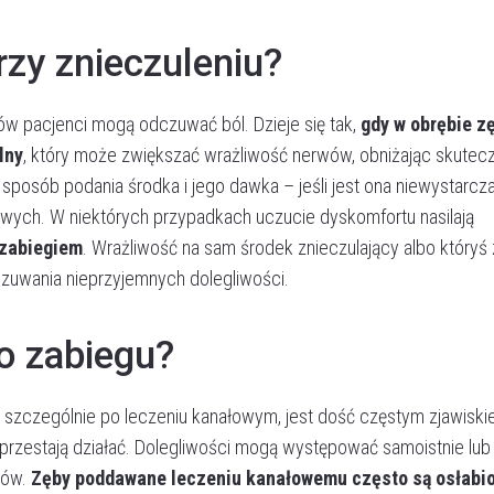
rzy znieczuleniu?
w pacjenci mogą odczuwać ból. Dzieje się tak,
gdy w obrębie z
lny
, który może zwiększać wrażliwość nerwów, obniżając skutec
posób podania środka i jego dawka – jeśli jest ona niewystarcza
wych. W niektórych przypadkach uczucie dyskomfortu nasilają
 zabiegiem
. Wrażliwość na sam środek znieczulający albo któryś 
zuwania nieprzyjemnych dolegliwości.
o zabiegu?
szczególnie po leczeniu kanałowym, jest dość częstym zjawiski
e przestają działać. Dolegliwości mogą występować samoistnie lub
ków.
Zęby poddawane leczeniu kanałowemu często są osłabio