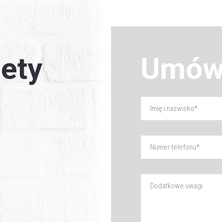
ety
Umów 