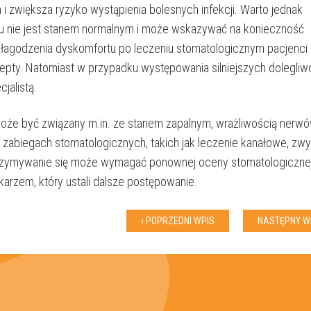
i zwiększa ryzyko wystąpienia bolesnych infekcji. Warto jednak
Umów wizytę
iu nie jest stanem normalnym i może wskazywać na konieczność
łagodzenia dyskomfortu po leczeniu stomatologicznym pacjenc
pty. Natomiast w przypadku występowania silniejszych dolegliw
jalistą.
że być związany m.in. ze stanem zapalnym, wrażliwością nerw
o zabiegach stomatologicznych, takich jak leczenie kanałowe, zwy
 utrzymywanie się może wymagać ponownej oceny stomatologiczne
ekarzem, który ustali dalsze postępowanie.
‹ POPRZEDNI WPIS
NASTĘPNY WP
Akceptuję
politykę prywatności